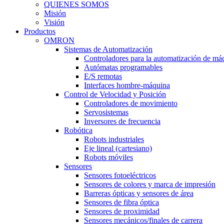
QUIENES SOMOS
Misión
Visión
Productos
OMRON
Sistemas de Automatización
Controladores para la automatización de má
Autómatas programables
E/S remotas
Interfaces hombre-máquina
Control de Velocidad y Posición
Controladores de movimiento
Servosistemas
Inversores de frecuencia
Robótica
Robots industriales
Eje lineal (cartesiano)
Robots móviles
Sensores
Sensores fotoeléctricos
Sensores de colores y marca de impresión
Barreras ópticas y sensores de área
Sensores de fibra óptica
Sensores de proximidad
Sensores mecánicos/finales de carrera