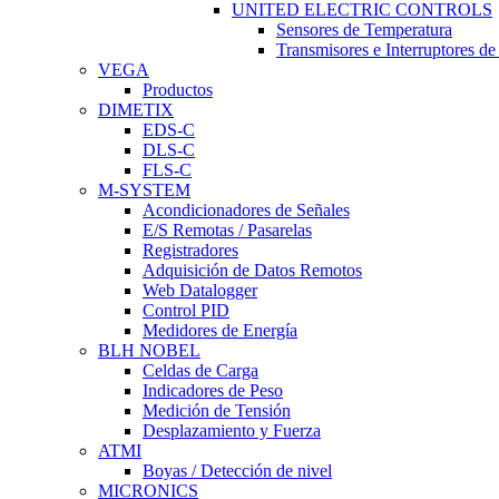
UNITED ELECTRIC CONTROLS
Sensores de Temperatura
Transmisores e Interruptores d
VEGA
Productos
DIMETIX
EDS-C
DLS-C
FLS-C
M-SYSTEM
Acondicionadores de Señales
E/S Remotas / Pasarelas
Registradores
Adquisición de Datos Remotos
Web Datalogger
Control PID
Medidores de Energía
BLH NOBEL
Celdas de Carga
Indicadores de Peso
Medición de Tensión
Desplazamiento y Fuerza
ATMI
Boyas / Detección de nivel
MICRONICS