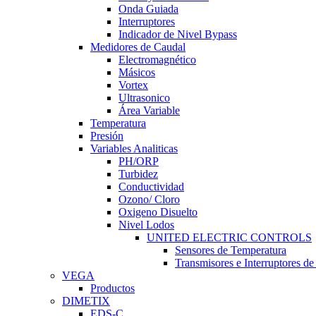
Onda Guiada
Interruptores
Indicador de Nivel Bypass
Medidores de Caudal
Electromagnético
Másicos
Vortex
Ultrasonico
Área Variable
Temperatura
Presión
Variables Analiticas
PH/ORP
Turbidez
Conductividad
Ozono/ Cloro
Oxigeno Disuelto
Nivel Lodos
UNITED ELECTRIC CONTROLS
Sensores de Temperatura
Transmisores e Interruptores d
VEGA
Productos
DIMETIX
EDS-C