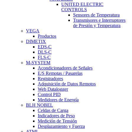
UNITED ELECTRIC
CONTROLS
Sensores de Temperatura
Transmisores e Interruptores
de Presión y Temperatura
VEGA
Productos
DIMETIX
EDS-C
DLS-C
FLS-C
M-SYSTEM
Acondicionadores de Señales
E/S Remotas / Pasarelas
Registradores
Adquisición de Datos Remotos
Web Datalogger
Control PID
Medidores de Energía
BLH NOBEL
Celdas de Carga
Indicadores de Peso
Medición de Tensión
Desplazamiento y Fuerza
ATMI