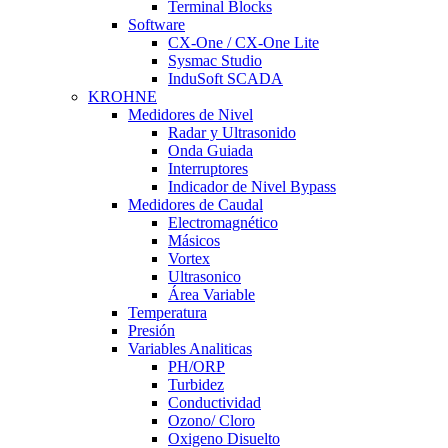
Terminal Blocks
Software
CX-One / CX-One Lite
Sysmac Studio
InduSoft SCADA
KROHNE
Medidores de Nivel
Radar y Ultrasonido
Onda Guiada
Interruptores
Indicador de Nivel Bypass
Medidores de Caudal
Electromagnético
Másicos
Vortex
Ultrasonico
Área Variable
Temperatura
Presión
Variables Analiticas
PH/ORP
Turbidez
Conductividad
Ozono/ Cloro
Oxigeno Disuelto