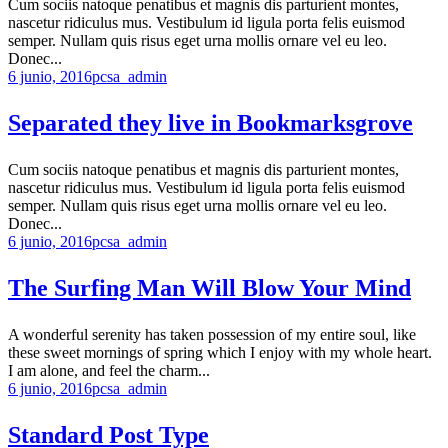
Cum sociis natoque penatibus et magnis dis parturient montes,
nascetur ridiculus mus. Vestibulum id ligula porta felis euismod
semper. Nullam quis risus eget urna mollis ornare vel eu leo.
Donec...
6 junio, 2016
pcsa_admin
Separated they live in Bookmarksgrove
Cum sociis natoque penatibus et magnis dis parturient montes,
nascetur ridiculus mus. Vestibulum id ligula porta felis euismod
semper. Nullam quis risus eget urna mollis ornare vel eu leo.
Donec...
6 junio, 2016
pcsa_admin
The Surfing Man Will Blow Your Mind
A wonderful serenity has taken possession of my entire soul, like
these sweet mornings of spring which I enjoy with my whole heart.
I am alone, and feel the charm...
6 junio, 2016
pcsa_admin
Standard Post Type