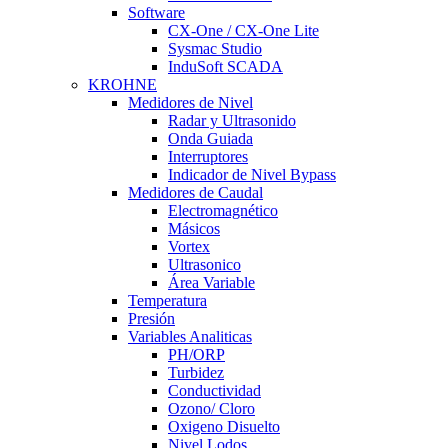
Software
CX-One / CX-One Lite
Sysmac Studio
InduSoft SCADA
KROHNE
Medidores de Nivel
Radar y Ultrasonido
Onda Guiada
Interruptores
Indicador de Nivel Bypass
Medidores de Caudal
Electromagnético
Másicos
Vortex
Ultrasonico
Área Variable
Temperatura
Presión
Variables Analiticas
PH/ORP
Turbidez
Conductividad
Ozono/ Cloro
Oxigeno Disuelto
Nivel Lodos